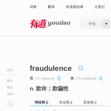
词典
翻译
有道精品课
云笔记
中英
有道 - 网易旗下搜索
fraudulence
目录
英
[ˈfrɔːdjələns]
美
[ˈfrɔːdʒələns]
释义
n. 欺诈；欺骗性
用法
例句
网络释义
专业释义
英英释义
go