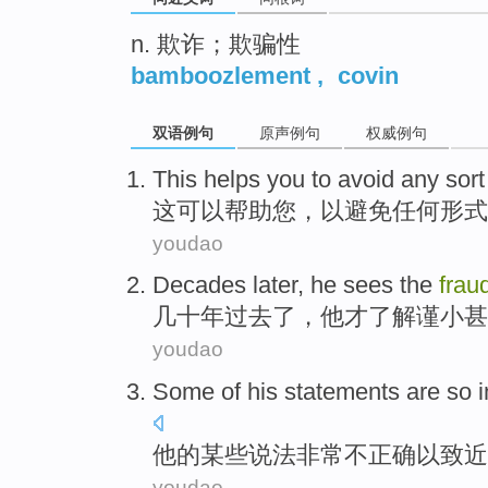
n. 欺诈；欺骗性
bamboozlement
,
covin
双语例句
原声例句
权威例句
This
helps
you
to
avoid
any
sort
这
可以帮助
您
，
以
避免
任何
形式
youdao
Decades
later,
he
sees the
frau
几十年过去
了，
他
才了解谨小甚
youdao
Some
of
his
statements
are so
他
的
某些
说法
非常
不正确
以致
近
youdao