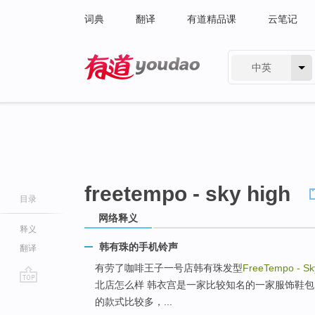
词典
翻译
有道精品课
云笔记
中英
有道 - 网易旗下搜索
freetempo - sky high
目录
网络释义
释义
韩有珠的手机铃声
翻译
有劳了咖啡王子一号店韩有珠发型
FreeTempo - Sk
北店怎么样 韩衣宫是一家比较知名的一家服饰鞋
go
的款式比较多，...
top