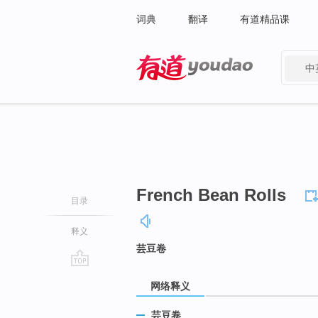
词典
翻译
有道精品课
中
有道 - 网易旗下搜索
French Bean Rolls
目录
释义
芸豆卷
go
网络释义
top
芸豆卷