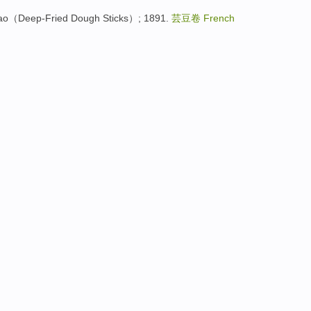
eep-Fried Dough Sticks）; 1891.
芸豆卷
French