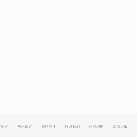
方博客
技术博客
诚聘英才
联系我们
站点地图
网络举报