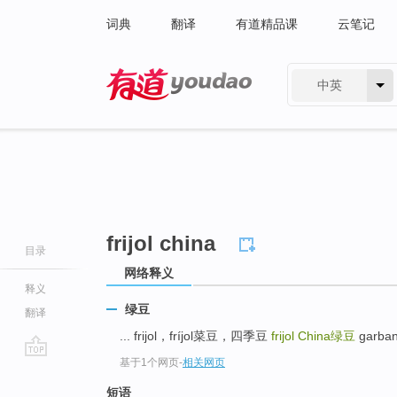
词典
翻译
有道精品课
云笔记
中英
有道 - 网易旗下搜索
frijol china
目录
网络释义
释义
绿豆
翻译
... frijol，fríjol菜豆，四季豆
frijol China
绿豆
garba
基于1个网页
-
相关网页
go
top
短语