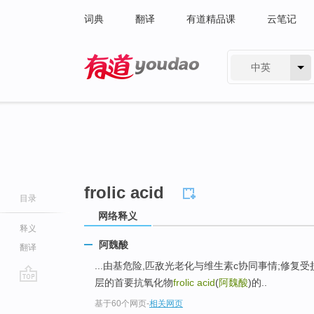
词典
翻译
有道精品课
云笔记
中英
有道 - 网易旗下搜索
frolic acid
目录
网络释义
释义
阿魏酸
翻译
...由基危险,匹敌光老化与维生素c协同事情;修复
层的首要抗氧化物
frolic acid
(
阿魏酸
)的..
go
基于60个网页
-
相关网页
top