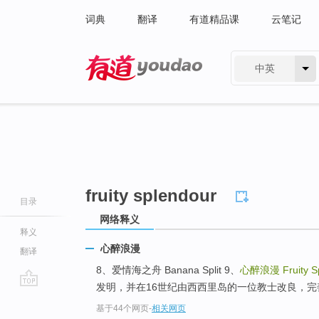
词典
翻译
有道精品课
云笔记
中英
有道 - 网易旗下搜索
fruity splendour
目录
网络释义
释义
心醉浪漫
翻译
8、爱情海之舟 Banana Split 9、
心醉浪漫
Fruity 
发明，并在16世纪由西西里岛的一位教士改良，
go
基于44个网页
-
相关网页
top