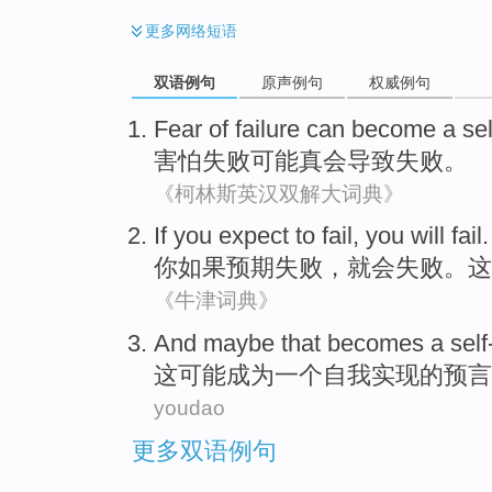
更多
网络短语
双语例句
原声例句
权威例句
Fear of
failure
can
become
a sel
害怕
失败
可能
真会
导致
失败。
《柯林斯英汉双解大词典》
If
you
expect
to
fail
,
you
will
fail
你
如果
预期
失败
，
就
会
失败。
这
《牛津词典》
And
maybe that
becomes
a
self
这
可能
成为
一个
自我实现
的预言
youdao
更多双语例句