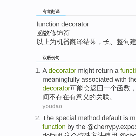
top
有道翻译
function decorator
函数修饰符
以上为机器翻译结果，长、整句
双语例句
A
decorator
might
return
a
funct
meaningfully
associated
with
th
decorator
可能会
返回
一个
函数
间不存在有
意义
的
关联
。
youdao
The
special
method
default
is
m
function
by the @cherrypy.exp
default
这个
特殊
方法
使用 @
che