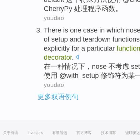
CherryPy
处理程序
函数。
youdao
There
is
one
case
in
which nos
of
setup
and
teardown
functions
explicitly
for
a particular
functio
decorator
.
在
一
种
情况
下，
nose
不
考虑
se
使用 @with_setup 修饰符
为
某
youdao
更多双语例句
关于有道
Investors
有道智选
官方博客
技术博客
诚聘英