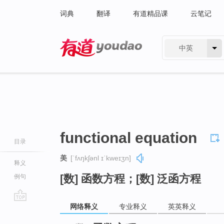
词典
翻译
有道精品课
云笔记
中英
有道 - 网易旗下搜索
functional equation
目录
美
[ˈfʌŋkʃənl ɪˈkweɪʒn]
释义
[数] 函数方程；[数] 泛函方程
例句
网络释义
专业释义
英英释义
go
top