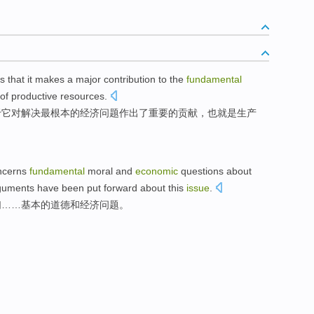
s that
it
makes a
major
contribution
to
the
fundamental
 of
productive
resources
.
于
它
对解决
最
根本的
经济
问题
作出
了
重要
的
贡献
，
也就是
生产
ncerns
fundamental
moral
and
economic
questions
about
rguments have been put forward about this
issue
.
们
……
基本
的
道德
和
经济
问题
。