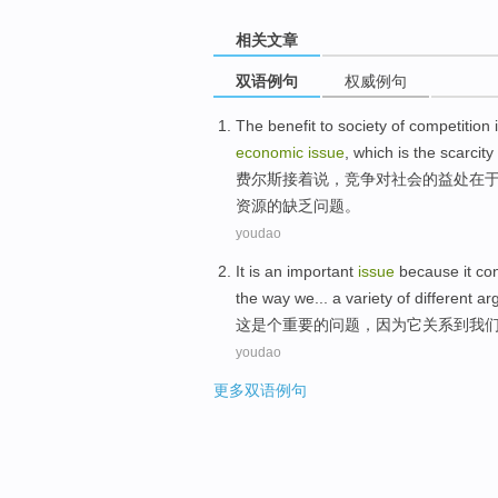
相关文章
双语例句
权威例句
The
benefit
to
society
of
competition
i
economic
issue
,
which
is
the
scarcity
费尔斯接着说，
竞争
对
社会
的
益处在
资源的
缺乏
问题。
youdao
It
is an
important
issue
because
it
co
the way
we
... a variety
of
different a
这
是个
重要
的
问题
，
因为
它
关系到
我
youdao
更多双语例句