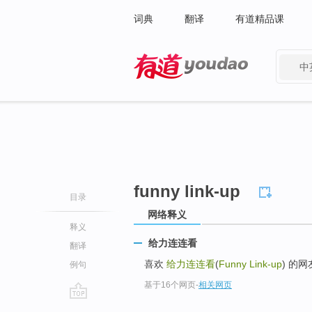
词典
翻译
有道精品课
中
有道 - 网易旗下搜索
funny link-up
目录
网络释义
释义
给力连连看
翻译
喜欢
给力连连看
(
Funny Link-up
) 的
例句
基于16个网页
-
相关网页
go