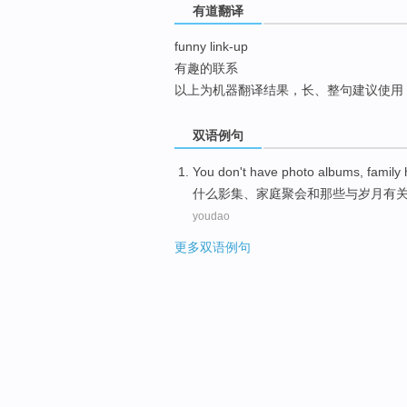
有道翻译
top
funny link-up
有趣的联系
以上为机器翻译结果，长、整句建议使用
双语例句
You
don't have
photo
albums,
family
什么影集
、
家庭
聚会
和
那些
与
岁月
有
youdao
更多双语例句