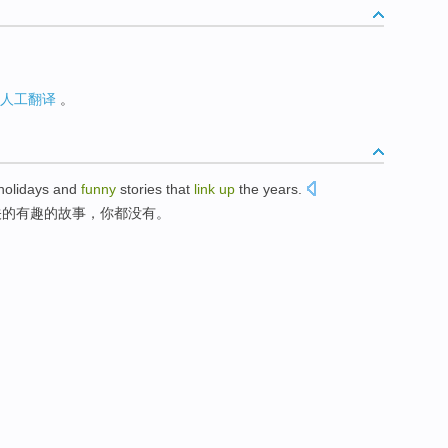
人工翻译
。
holidays
and
funny
stories
that
link
up
the
years
.
关的
有趣
的
故事
，
你
都
没有
。