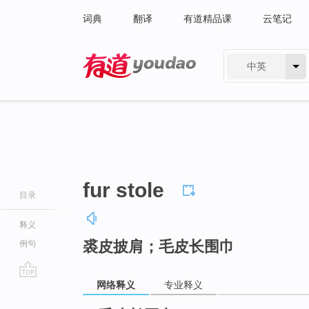
词典
翻译
有道精品课
云笔记
中英
有道 - 网易旗下搜索
fur stole
目录
释义
裘皮披肩；毛皮长围巾
例句
网络释义
专业释义
go
top