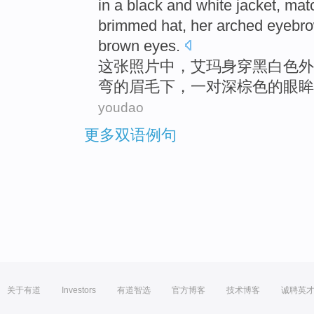
in a
black
and
white
jacket
,
mat
brimmed
hat
,
her arched
eyebr
brown
eyes
.
这
张照
片中，
艾玛
身穿
黑
白色
外
弯的
眉毛
下，一对
深棕色
的
眼眸
youdao
更多双语例句
关于有道
Investors
有道智选
官方博客
技术博客
诚聘英