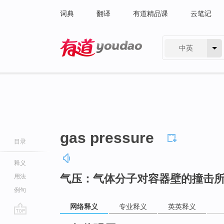
词典
翻译
有道精品课
云笔记
中英
有道 - 网易旗下搜索
gas pressure
目录
释义
气压：气体分子对容器壁的撞击
用法
例句
网络释义
专业释义
英英释义
go