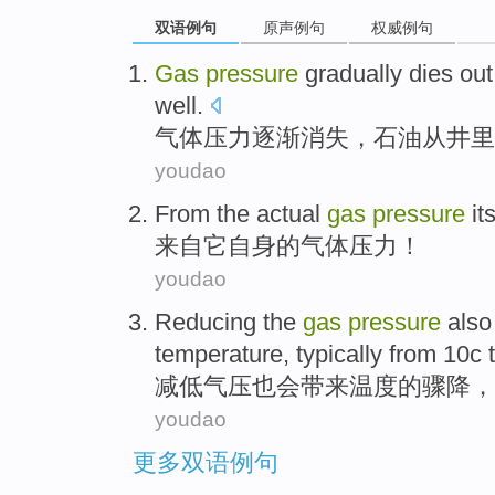
双语例句
原声例句
权威例句
Gas
pressure
gradually
dies out
well
.
气体
压力
逐渐
消失
，
石油
从
井
里
youdao
From
the
actual
gas
pressure
it
来自
它自身
的
气体
压力
！
youdao
Reducing the
gas
pressure
also
temperature
,
typically
from
10
c
t
减
低气压
也
会
带来
温度
的
骤降
，
youdao
更多双语例句