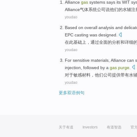
Alliance
gas
systems
says
its
WIT
sy
Alliance
气体
系统
公司说
他们的水
辅
注
youdao
Based
on
overall
analysis
and
delicat
EPC
casting was
designed
.
在
此
基础
上，通过
全面
的
分析
和
详细
youdao
For
sensitive
materials
, Alliance can
injection, followed by a
gas
purge
.
对于
敏感
材料
，他们公司
提供
带有
水
youdao
更多双语例句
关于有道
Investors
有道智选
官