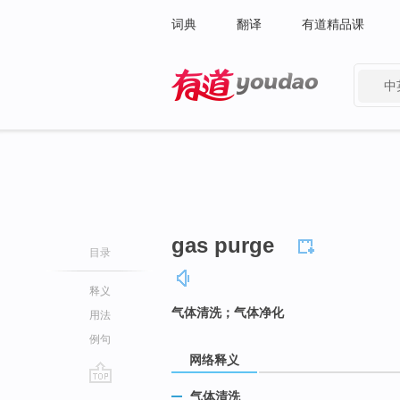
词典
翻译
有道精品课
中
有道 - 网易旗下搜索
gas purge
目录
释义
气体清洗；气体净化
用法
例句
网络释义
go
气体清洗