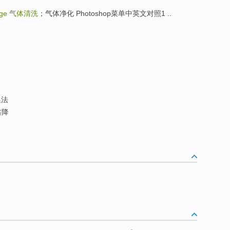
rge
气体清洗
；气体净化 Photoshop菜单中英文对照1 ..
集法
肃降