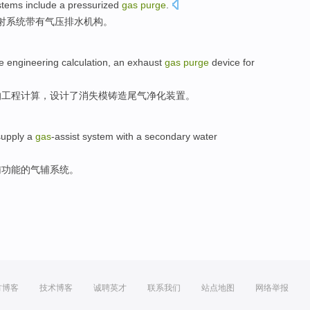
stems
include a
pressurized
gas
purge
.
射系统
带有
气压
排水机构。
e
engineering
calculation
, an
exhaust
gas
purge
device
for
的
工程
计算
，设计了
消失模
铸造
尾气
净化
装置
。
supply
a
gas
-assist
system
with
a secondary
water
辅
功能的
气
辅
系统
。
方博客
技术博客
诚聘英才
联系我们
站点地图
网络举报