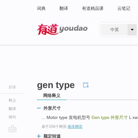
词典
翻译
有道精品课
云笔记
中英
有道 - 网易旗下搜索
gen type
目录
网络释义
释义
外形尺寸
翻译
例句
... Motor type 发电机型号
Gen type
外形尺寸
L x
基于256个网页
-
相关网页
go
额定转速