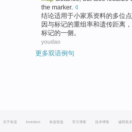
the
marker
.
结论
适用
于
小家
系
资料
的
多位点
因
与标记的
重组率
和
遗传
距离
，
标记的一侧。
youdao
更多双语例句
关于有道
Investors
有道智选
官方博客
技术博客
诚聘英