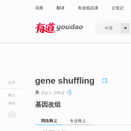
词典
翻译
有道精品课
云笔记
中英
有道 - 网易旗下搜索
gene shuffling
目录
美
[dʒiːn ˈʃʌflɪŋ]
释义
基因改组
例句
网络释义
专业释义
go
top