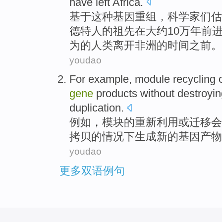
have
left
Africa
.
基于
这种
基因
重组
，
科学家
们
估
德特
人
的
祖先
在
大约
10万
年前
为
的
人类
离开
非洲的
时间
之前
。
youdao
For example
,
module
recycling
gene
products
without
destroyin
duplication
.
例如
，
模块
的重新
利用
或
迁移
会
拷贝
的情况下
生成
新的
基因
产物
youdao
更多双语例句