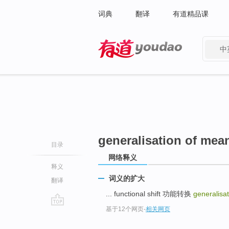
词典
翻译
有道精品课
中
有道 - 网易旗下搜索
generalisation of mea
目录
网络释义
释义
词义的扩大
翻译
... functional shift 功能转换
generalisa
基于12个网页
-
相关网页
go
top