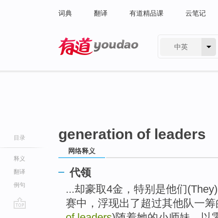
词典
翻译
有道精品课
云笔记
中英
有道 - 网易旗下搜索
generation of leaders
目录
网络释义
释义
代领
翻译
例句
...却豪取4金，特别是他们(Th
赛中，浮现出了超过其他队一筹
go
of leaders
)随着她的小师妹，以零失