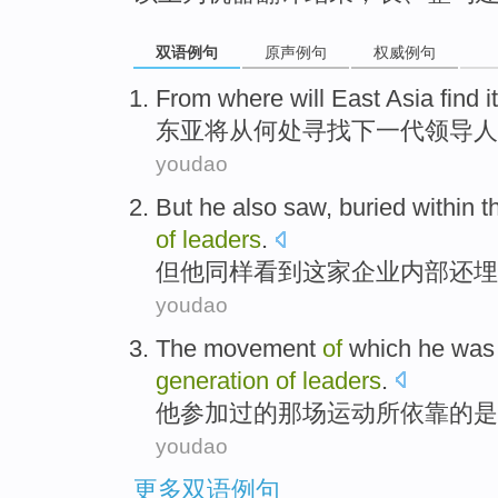
双语例句
原声例句
权威例句
From
where
will
East Asia
find
i
东亚
将
从
何处
寻找
下一代
领导人
youdao
But
he
also
saw
,
buried
within
t
of
leaders
.
但
他
同样
看到
这家
企业
内部
还埋
youdao
The
movement
of
which
he
wa
generation
of
leaders
.
他
参加
过
的
那场
运动
所
依靠
的是
youdao
更多双语例句