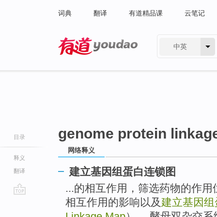
词典
翻译
有道精品课
云笔记
中英
有道 - 网易旗下搜索
genome protein linkag
目录
网络释义
释义
建立基因组蛋白连锁图
翻译
...的相互作用，筛选药物的作
相互作用的影响以及
建立基因组
go
top
Linkage Map
）。 酵母双杂交