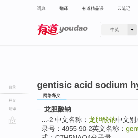
词典
翻译
有道精品课
云笔记
中英
有道 - 网易旗下搜索
gentisic acid sodium h
目录
网络释义
释义
龙胆酸钠
翻译
...-2 中文名称：
龙胆酸钠
中文别
录号：4955-90-2英文名称：
gen
go
top
式：C7H5NAO4分子量..