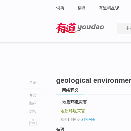
词典
翻译
有道精品课
中
有道 - 网易旗下搜索
geological environmen
目录
网络释义
释义
地质环境灾害
翻译
地质环境灾害
例句
基于1个网页
-
相关网页
go
短语