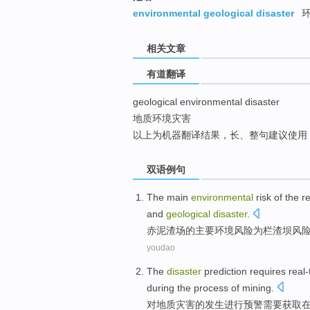
top
environmental geological disaster
环
相关文章
有道翻译
geological environmental disaster
地质环境灾害
以上为机器翻译结果，长、整句建议使用
双语例句
The
main
environmental
risk
of
the
r
and
geological
disaster
.
赤
泥
渣
场
的
主要
环境
风险
为
栏
渣
坝
风
youdao
The
disaster
prediction
requires
real
during
the
process
of
mining
.
对
地质
灾害
的
发生
进行预警
需要
获取