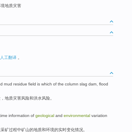
境地质灾害
人工翻译
。
ed
mud
residue
field
is
which of the
column
slag
dam
,
flood
险，
地质
灾害
风险
和
洪水
风险。
-time
information
of
geological
and
environmental
variation
在
采矿
过程
中矿山的地质
和
环境
的
实时
变化情况
。