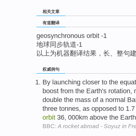
top
相关文章
有道翻译
geosynchronous orbit -1
地球同步轨道-1
以上为机器翻译结果，长、整句
权威例句
By launching closer to the equat
boost from the Earth's rotation, 
double the mass of a normal Ba
three tonnes, as opposed to 1.7
orbit
36, 000km above the Eart
BBC:
A rocket abroad - Soyuz in F