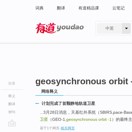
词典
翻译
有道精品课
云笔记
中英
有道 - 网易旗下搜索
geosynchronous orbit 
目录
网络释义
释义
计划完成了首颗静地轨道卫星
翻译
例句
...3月28日消息，天基红外系统（SBIRS,pace-Based 
卫星
（GEO-1,
geosynchronous orbit -1
）的最终
基于1个网页
-
相关网页
go