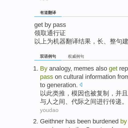
top
有道翻译
get by pass
领取通行证
以上为机器翻译结果，长、整句
双语例句
权威例句
By
analogy
,
memes
also
get
rep
pass
on
cultural
information
from
to
generation
.
以此
类推，
模
因
也
被
复制，
并且
与人之间、代际之间进行
传递
。
youdao
Geithner
has been
burdened
by