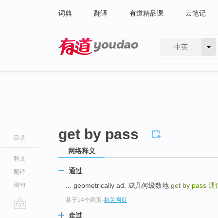
词典
翻译
有道精品课
云笔记
中英
有道 - 网易旗下搜索
get by pass
目录
网络释义
释义
通过
翻译
例句
... geometrically ad. 成几何级数地
get by pass
通
基于14个网页
-
相关网页
go
走过