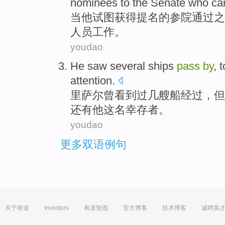
nominees
to the
Senate
who c
当
他
试图
获得
提名
的
参院
通过
之
人员
工作。
youdao
He saw
several
ships
pass
by
, 
attention.
里萨尔
曾
看到过
几
艘
船
经过
，但
还有他这名幸存者。
youdao
更多双语例句
关于有道
Investors
有道智选
官方博客
技术博客
诚聘英