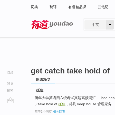
词典
翻译
有道精品课
云笔记
中英
有道 - 网易旗下搜索
get catch take hold of
目录
网络释义
释义
抓住
翻译
历年大学英语四六级考试真题高频词汇 ... lose hear
／take hold of
抓住
，得到 keep house 管理家务 ..
go
基于1个网页
-
相关网页
top