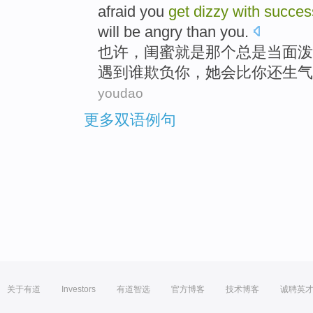
afraid
you
get
dizzy
with
succes
will be
angry
than
you.
也许
，
闺
蜜
就是那个
总是
当面
泼
遇到
谁
欺负
你，
她
会
比
你还
生气
youdao
更多双语例句
关于有道
Investors
有道智选
官方博客
技术博客
诚聘英