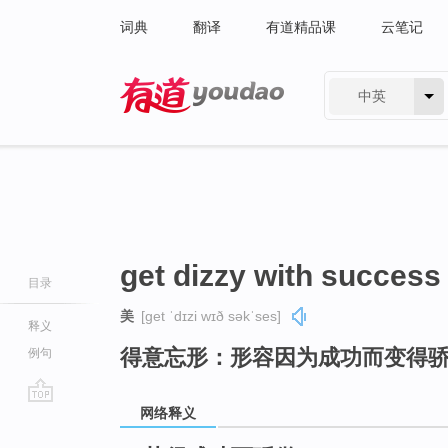
词典
翻译
有道精品课
云笔记
中英
有道 - 网易旗下搜索
get dizzy with success
目录
美
[ɡet ˈdɪzi wɪð səkˈses]
释义
得意忘形：形容因为成功而变得
例句
网络释义
go
top