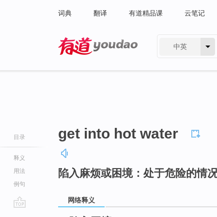
词典
翻译
有道精品课
云笔记
中英
有道 - 网易旗下搜索
get into hot water
目录
释义
陷入麻烦或困境：处于危险的情
用法
例句
网络释义
go