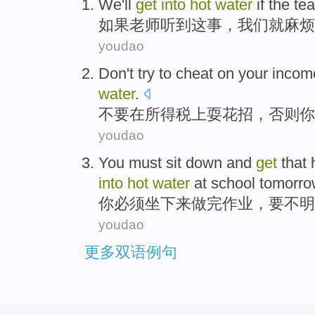
We
'll
get
into
hot
water
if
the te
如果
老师
听到
这
事
，
我们
就
麻烦
youdao
Don't
try
to
cheat
on
your
incom
water
.
不要
在
所得税
上
耍花招
，
否则
你
youdao
You
must
sit
down and
get
that
into
hot
water
at school
tomorro
你
必须
坐
下来
做完
作业，
要不
明
youdao
更多双语例句