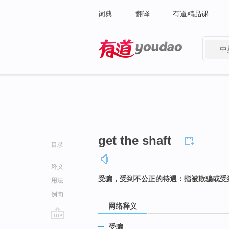
词典
翻译
有道精品课
中
有道 - 网易旗下搜索
get the shaft
目录
释义
受骗，受到不公正的待遇：指被欺骗或受
用法
例句
网络释义
go
受骗