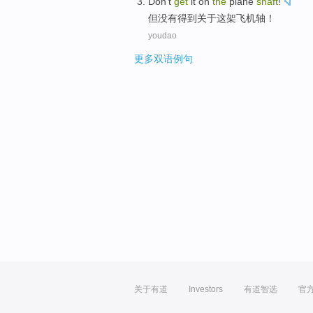
Don't
get
it
on
the
plane
shaft
!
但
没有
得到
关于
这
架飞机
轴
！
youdao
更多双语例句
关于有道
Investors
有道智选
官