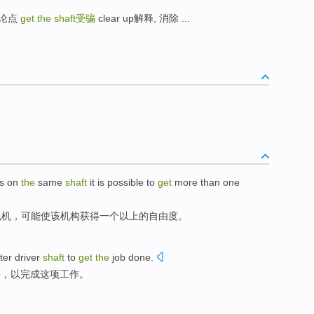
己的论点
get the shaft
受骗
clear up解释, 消除 ...
s
on
the
same
shaft
it is
possible
to
get
more
than
one
电机
，
可能
使
该机构获得
一个
以上
的自由度。
ter
driver
shaft
to
get
the
job
done
.
器
，以
完成
这项
工作
。