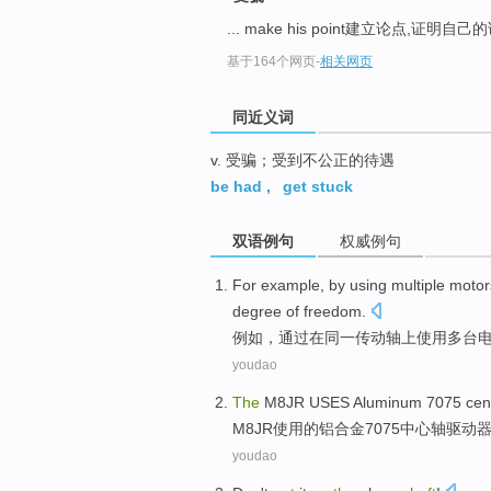
top
... make his point建立论点,证明自
基于164个网页
-
相关网页
同近义词
v. 受骗；受到不公正的待遇
be had
,
get stuck
双语例句
权威例句
For example
,
by
using
multiple
motor
degree
of
freedom
.
例如
，
通过
在
同一
传动轴
上
使用
多
台
youdao
The
M8JR
USES
Aluminum
7075
cen
M8JR
使用
的
铝合金
7075
中心
轴
驱动
youdao