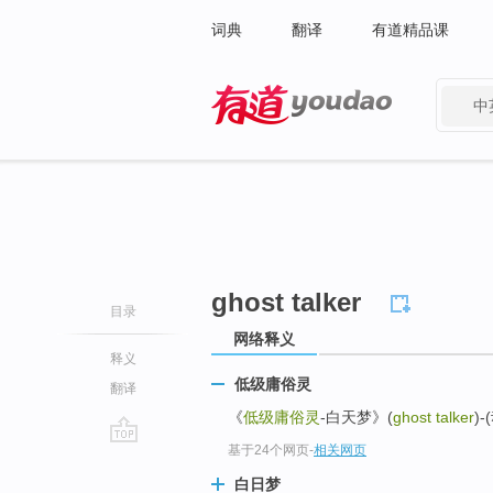
词典
翻译
有道精品课
中
有道 - 网易旗下搜索
ghost talker
目录
网络释义
释义
低级庸俗灵
翻译
《
低级庸俗灵
-白天梦》(
ghost talker
)-
基于24个网页
-
相关网页
go
top
白日梦