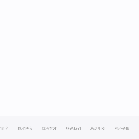
方博客
技术博客
诚聘英才
联系我们
站点地图
网络举报