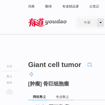
词典
翻译
有道精品课
云笔记
中英
有道 - 网易旗下搜索
Giant cell tumor
目录
释义
[肿瘤] 骨巨细胞瘤
例句
网络释义
专业释义
go
top