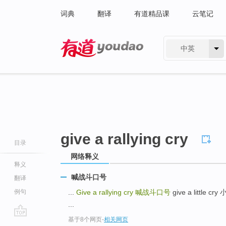
词典
翻译
有道精品课
云笔记
中英
有道 - 网易旗下搜索
give a rallying cry
目录
网络释义
释义
喊战斗口号
翻译
例句
...
Give a rallying cry
喊战斗口号
give a little 
...
基于8个网页
-
相关网页
go