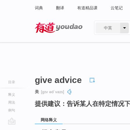
词典
翻译
有道精品课
云笔记
中英
有道 - 网易旗下搜索
give advice
目录
美
[ɡɪv ədˈvaɪs]
释义
提供建议：告诉某人在特定情况
用法
例句
网络释义
go