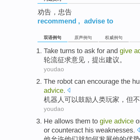
劝告，忠告
recommend
,
advise to
双语例句
原声例句
权威例句
Take turns to
ask for and
give
a
轮流
征求
意见
，
提出
建议。
youdao
The robot
can
encourage
the h
advice
.
机器人
可以
鼓励
人类
玩家
，
但
不
youdao
He
allows
them
to
give
advice
o
or
counteract
his
weaknesses
.
他
允许
他们
就
如何
发展
他
的
优势