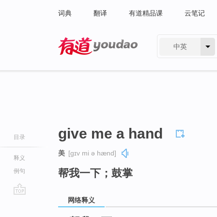
词典
翻译
有道精品课
云笔记
中英
有道 - 网易旗下搜索
give me a hand
目录
美
[ɡɪv mi ə hænd]
释义
帮我一下；鼓掌
例句
网络释义
go
top