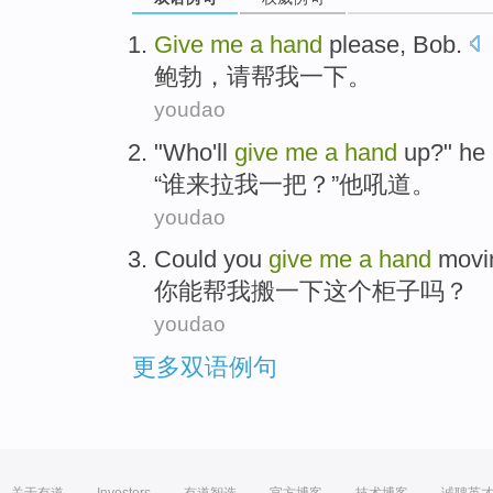
Give
me
a
hand
please
,
Bob
.
鲍勃
，
请
帮
我
一下
。
youdao
"
Who
'll
give
me
a
hand
up
?"
he
“
谁
来
拉
我
一
把
？”
他
吼道
。
youdao
Could
you
give
me
a
hand
movi
你
能
帮
我
搬
一下
这个
柜子吗？
youdao
更多双语例句