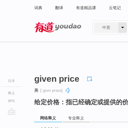
词典
翻译
有道精品课
云笔记
中英
有道 - 网易旗下搜索
given price
目录
美
[ˈɡɪvn praɪs]
释义
给定价格：指已经确定或提供的
例句
网络释义
专业释义
go
top