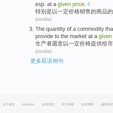
esp. at
a
given
price
.
特别是
以
一定
价格
销售
的
商品
的
youdao
The
quantity
of
a
commodity
tha
provide
to
the
market
at
a
given
生产者
愿意
以
一定
价格
提供
给
市
youdao
更多双语例句
关于有道
Investors
有道智选
官方博客
技术博客
诚聘英