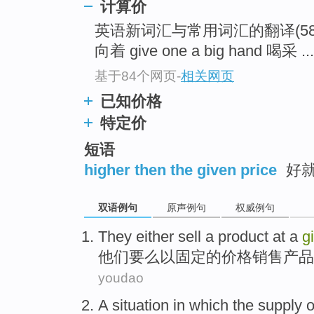
计算价
英语新词汇与常用词汇的翻译(58) ... g
向着 give one a big hand 喝采 ...
基于84个网页
-
相关网页
已知价格
特定价
短语
higher then the given price
好
双语例句
原声例句
权威例句
They
either
sell
a
product
at a
g
他们
要么
以
固定的
价格
销售
产品
youdao
A
situation
in
which
the
supply
o