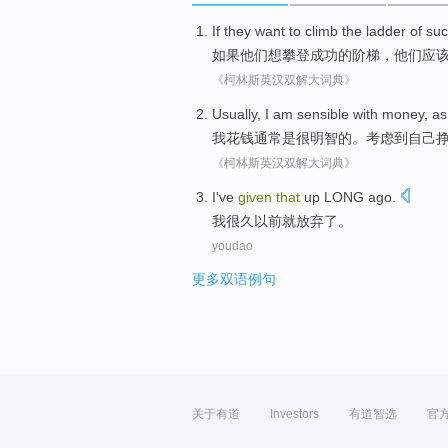
If
they
want to
climb
the
ladder
of
suc
如果
他们
想
攀登
成功
的
阶梯
，他们
应
《柯林斯英汉双解大词典》
Usually
,
I
am sensible
with
money
, a
我
花钱
通常
是
很明智的。
考虑
到自己
《柯林斯英汉双解大词典》
I
've
given
that
up
LONG ago
.
我
很久
以前就
放弃了
。
youdao
更多双语例句
关于有道
Investors
有道智选
官