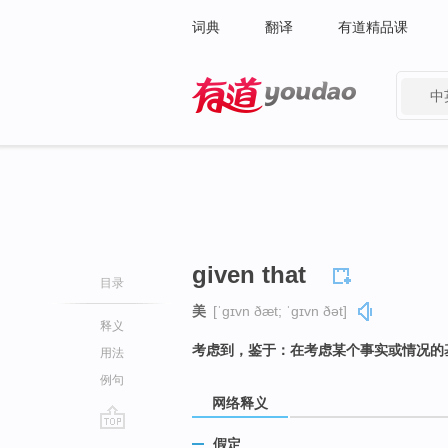
词典
翻译
有道精品课
中
有道 - 网易旗下搜索
given that
目录
美
[ˈɡɪvn ðæt; ˈɡɪvn ðət]
释义
考虑到，鉴于：在考虑某个事实或情况的
用法
例句
网络释义
go
假定