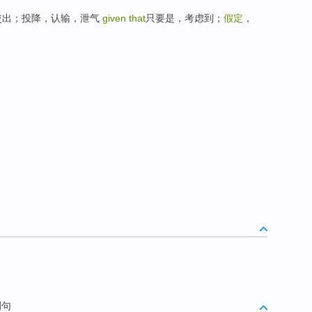
出，交出；投降，认输，泄气
given that
只要是，考虑到；
假定
，
例句