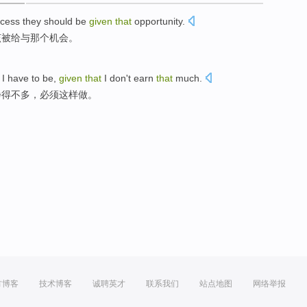
cess
they
should
be
given
that
opportunity
.
该
被
给与
那个
机会
。
s
I
have to be,
given
that
I
don't
earn
that
much
.
挣得不多，
必须
这样做。
方博客
技术博客
诚聘英才
联系我们
站点地图
网络举报