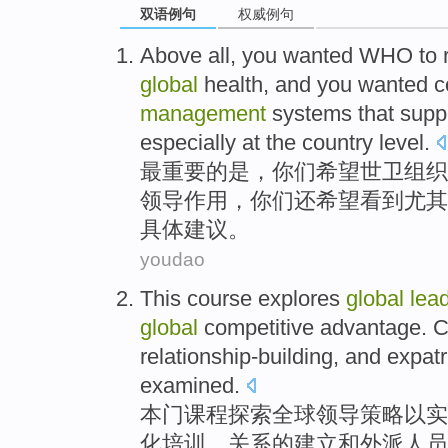
双语例句
权威例句
Above
all,
you
wanted
WHO
to 
global
health
, and
you
wanted c
management
systems
that supp
especially
at
the
country level.
最
重要的是，
你们
希望
世卫
组织
领导
作用
，你们还希望看到
尤其
具体
建议
。
youdao
This
course
explores
global
lea
global
competitive
advantage
.
C
relationship-building,
and
expatr
examined.
本
门课程
探索
全球
领导
策略
以
实
化
培训
、关系的建立
和
外派人员