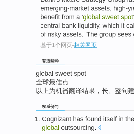
top
emerging-market assets, high-yie
benefit from a '
global sweet spot
central-bank liquidity, which it ca
of risky assets.' The group sees
基于1个网页
-
相关网页
有道翻译
global sweet spot
全球最佳点
以上为机器翻译结果，长、整句
权威例句
Cognizant has found itself in th
global
outsourcing.