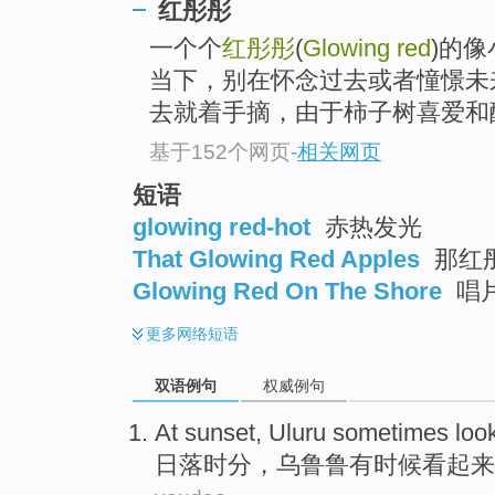
红彤彤
一个个
红彤彤
(
Glowing red
)的
当下，别在怀念过去或者憧憬未
去就着手摘，由于柿子树喜爱和酸
基于152个网页
-
相关网页
短语
glowing red-hot
赤热发光
That Glowing Red Apples
那红
Glowing Red On The Shore
唱
更多
网络短语
双语例句
权威例句
At sunset
,
Uluru
sometimes
look
日落
时分，
乌鲁鲁
有时候
看起来