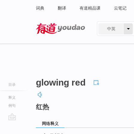
词典
翻译
有道精品课
云笔记
中英
有道 - 网易旗下搜索
glowing red
目录
释义
红热
例句
网络释义
go
top