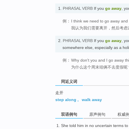
1.
PHRASAL VERB
If you
go away
, y
例：
I think we need to go away and t
我认为我们需要离开，然后考虑
2.
PHRASAL VERB
If you
go away
, yo
somewhere else, especially a
例：
Why don't you and I go away t
为什么这个周末咱俩不去度假呢
同近义词
走开
step along
,
walk away
双语例句
原声例句
权威
She
told
him
in no
uncertain
terms t