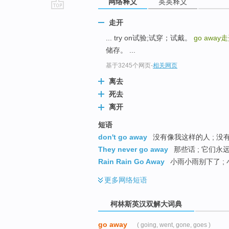
网络释义
英英释义
go
走开
top
... try on试验;试穿；试戴。
go away
走
储存。 ...
基于3245个网页
-
相关网页
离去
死去
离开
短语
don't go away
没有像我这样的人 ; 没
They never go away
那些话 ; 它们永
Rain Rain Go Away
小雨小雨别下了 ; 
更多
网络短语
柯林斯英汉双解大词典
go away
( going, went, gone, goes )