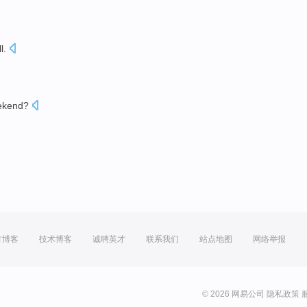
l.
ekend
?
方博客
技术博客
诚聘英才
联系我们
站点地图
网络举报
© 2026 网易公司
隐私政策