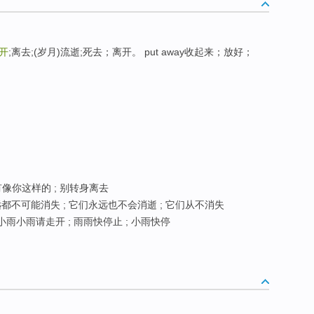
开
;离去;(岁月)流逝;死去；离开。 put away收起来；放好；
有像你这样的 ; 别转身离去
远都不可能消失 ; 它们永远也不会消逝 ; 它们从不消失
小雨小雨请走开 ; 雨雨快停止 ; 小雨快停