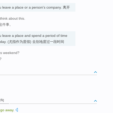
ou leave a place or a person's company. 离开
hink about this.
这件事。
u leave a place and spend a period of time
s a holiday. (尤指作为度假) 去别地度过一段时间
his weekend?
？
例句
o
go
away
.