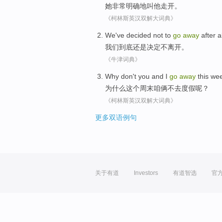
她
非常
明确
地
叫
他
走开
。
《柯林斯英汉双解大词典》
We
've decided
not to
go
away
after al
我们
到底还是
决定
不
离开
。
《牛津词典》
Why
don't
you and I
go
away
this
we
为什么
这个
周末咱俩
不
去
度假
呢？
《柯林斯英汉双解大词典》
更多双语例句
关于有道
Investors
有道智选
官