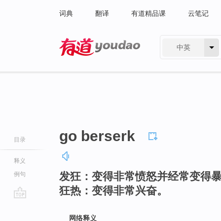
词典
翻译
有道精品课
云笔记
中英
有道 - 网易旗下搜索
go berserk
目录
释义
发狂：变得非常愤怒并经常变得
例句
狂热：变得非常兴奋。
go
top
网络释义