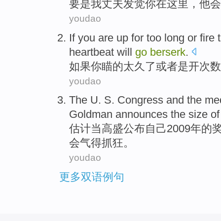
要是
我
丈夫
发觉
你
在这里
，
他
会
youdao
If
you
are
up
for
too
long
or
fire
heartbeat
will
go
berserk
.
如果
你
瞄
的
太
久
了
或者
是
开次数
youdao
The
U. S.
Congress
and
the
me
Goldman
announces
the
size
of
估计
当
高盛
公布自己
2009年
的
会
气得
抓狂
。
youdao
更多双语例句