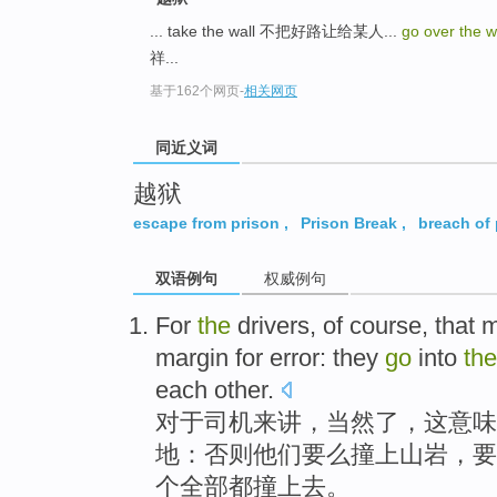
top
... take the wall 不把好路让给某人...
go over the w
祥...
基于162个网页
-
相关网页
同近义词
越狱
escape from prison
,
Prison Break
,
breach of 
双语例句
权威例句
For
the
drivers
,
of course
,
that
m
margin
for
error
:
they
go
into
th
each other.
对于
司机
来讲，
当然
了，
这
意味
地：
否则
他们
要么撞上山岩，要
个全部都撞上去。