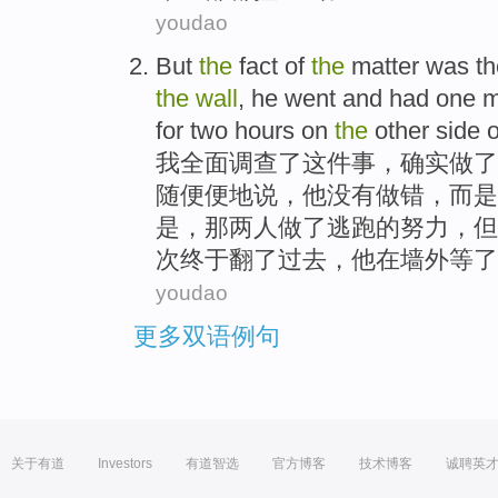
youdao
But
the
fact
of
the
matter
was
t
the
wall
,
he
went and had one 
for
two
hours
on
the
other side 
我全面调查了
这件
事，确实做了
随便便地说，
他
没有
做错，
而是
是
，
那
两
人
做
了
逃跑
的
努力
，但
次终于翻了
过去
，他
在
墙外
等
了
youdao
更多双语例句
关于有道
Investors
有道智选
官方博客
技术博客
诚聘英