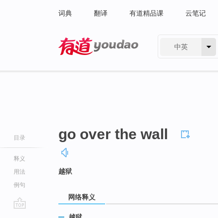
词典
翻译
有道精品课
云笔记
中英
有道 - 网易旗下搜索
go over the wall
目录
释义
越狱
用法
例句
网络释义
go
越狱