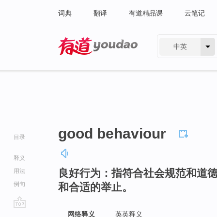
词典
翻译
有道精品课
云笔记
中英
有道 - 网易旗下搜索
good behaviour
目录
释义
良好行为：指符合社会规范和道
用法
例句
和合适的举止。
go
网络释义
英英释义