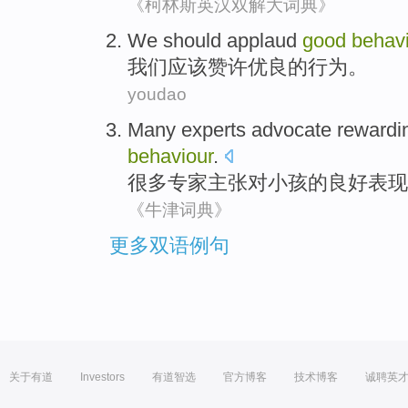
《柯林斯英汉双解大词典》
We
should
applaud
good
behav
我们
应该
赞许
优良
的
行为
。
youdao
Many
experts
advocate
rewardi
behaviour
.
很多
专家
主张
对
小孩
的
良好表现
《牛津词典》
更多双语例句
关于有道
Investors
有道智选
官方博客
技术博客
诚聘英