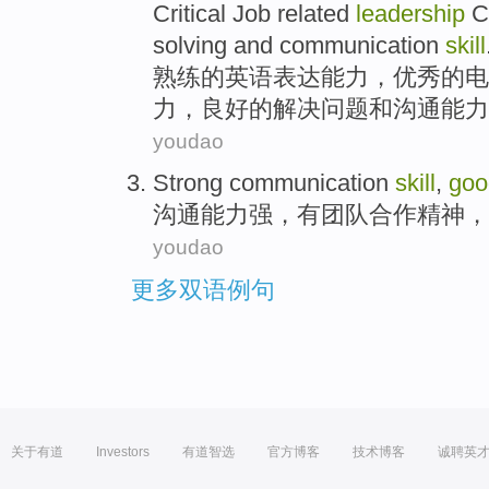
Critical
Job related
leadership
C
solving
and
communication
skill
熟练
的
英语
表达能力，
优秀的
电
力
，
良好的
解决
问题
和
沟通
能力
youdao
Strong
communication
skill
,
goo
沟通
能力
强
，有
团队合作
精神
，
youdao
更多双语例句
关于有道
Investors
有道智选
官方博客
技术博客
诚聘英