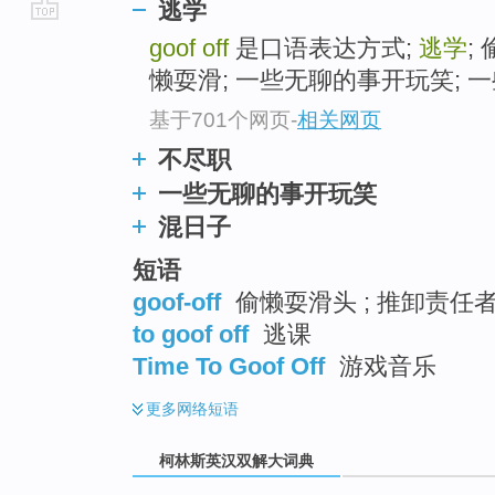
逃学
go
goof off
是口语表达方式;
逃学
;
top
懒耍滑; 一些无聊的事开玩笑; 
基于701个网页
-
相关网页
不尽职
一些无聊的事开玩笑
混日子
短语
goof-off
偷懒耍滑头 ; 推卸责任
to goof off
逃课
Time To Goof Off
游戏音乐
更多
网络短语
柯林斯英汉双解大词典