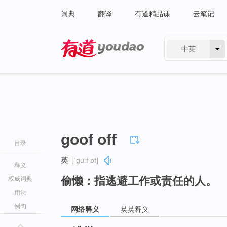
词典
翻译
有道精品课
云笔记
中英
有道 - 网易旗下搜索
goof off
目录
英
[ˈɡuːf ɒf]
释义
偷懒：指逃避工作或责任的人。
权威词典
用法
例句
网络释义
英英释义