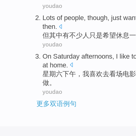
youdao
Lots
of
people
,
though
,
just
wan
then.
但
其中
有不少
人
只是
希望
休息
一
youdao
On Saturday
afternoons
,
I
like
t
at home
.
星期六
下午
，
我
喜欢
去
看场电影
做。
youdao
更多双语例句