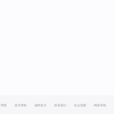
方博客
技术博客
诚聘英才
联系我们
站点地图
网络举报