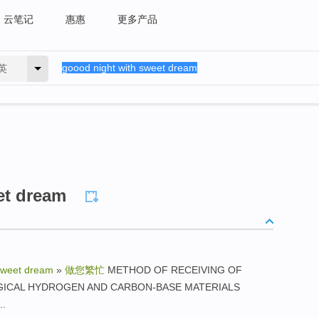
云笔记
惠惠
更多产品
英
et dream
 sweet dream
»
做您繁忙
METHOD OF RECEIVING OF
ICAL HYDROGEN AND CARBON-BASE MATERIALS
.