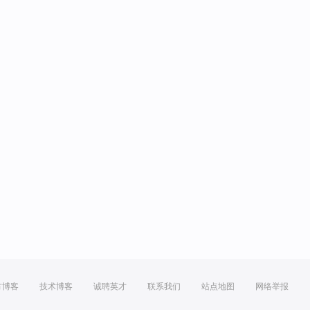
方博客
技术博客
诚聘英才
联系我们
站点地图
网络举报