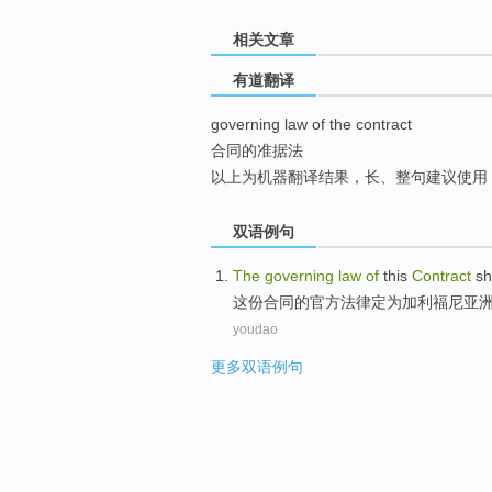
top
相关文章
有道翻译
governing law of the contract
合同的准据法
以上为机器翻译结果，长、整句建议使用
双语例句
The
governing
law
of
this
Contract
sh
这份
合同
的
官方
法律
定为
加利福尼亚
youdao
更多双语例句