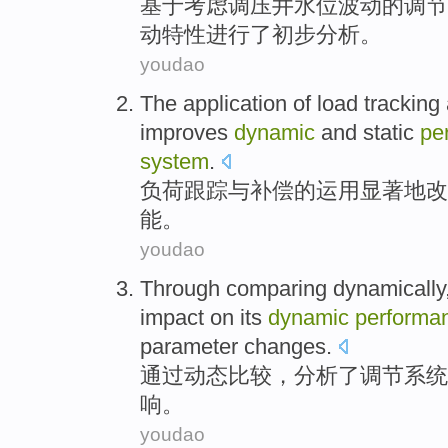
基于
考虑
调压井
水位
波动
的
调节
动
特性
进行
了初步分析。
youdao
The
application
of
load
tracking
improves
dynamic
and
static
pe
system
.
负荷
跟踪
与
补偿
的
运用
显著
地改
能
。
youdao
Through
comparing
dynamically
impact
on
its
dynamic
performa
parameter
changes
.
通过
动态
比较
，
分析
了
调节
系统
响
。
youdao