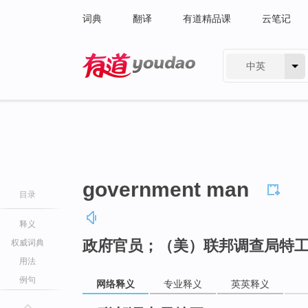
词典
翻译
有道精品课
云笔记
中英
有道 - 网易旗下搜索
government man
目录
释义
政府官员；（美）联邦调查局特
权威词典
用法
例句
网络释义
专业释义
英英释义