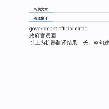
相关文章
有道翻译
government official circle
政府官员圈
以上为机器翻译结果，长、整句