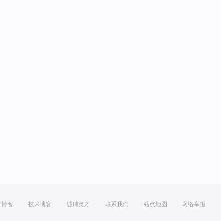
方博客
技术博客
诚聘英才
联系我们
站点地图
网络举报